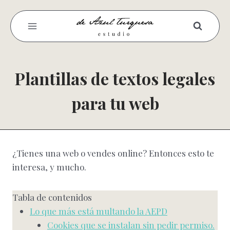
Saltar
al
contenido
Plantillas de textos legales
para tu web
¿Tienes una web o vendes online? Entonces esto te
interesa, y mucho.
Tabla de contenidos
Lo que más está multando la AEPD
Cookies que se instalan sin pedir permiso.