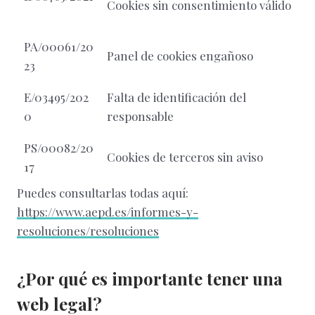
Cookies sin consentimiento válido
PA/00061/20
Panel de cookies engañoso
23
E/03495/202
Falta de identificación del
0
responsable
PS/00082/20
Cookies de terceros sin aviso
17
Puedes consultarlas todas aquí:
https://www.aepd.es/informes-y-
resoluciones/resoluciones
¿Por qué es importante tener una
web legal?