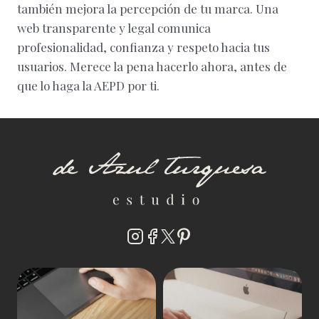
también mejora la percepción de tu marca. Una
web transparente y legal comunica
profesionalidad, confianza y respeto hacia tus
usuarios. Merece la pena hacerlo ahora, antes de
que lo haga la AEPD por ti.